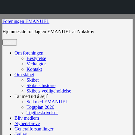
Videre
Foreningen EMANUEL
til
Hjemmeside for Jagten EMANUEL af Nakskov
indhold
Menu
Om foreningen
Bestyrelse
Vedtægter
Kontakt
Om skibet
Skibet
Skibets historie
Skibets vedligeholdelse
Ta’ med ud å sejl´
Sejl med EMANUEL
Togtplan 2026
Togtbeskrivelser
Bliv medlem
Nyhedsbreve
Generalforsamlinger
Galleri