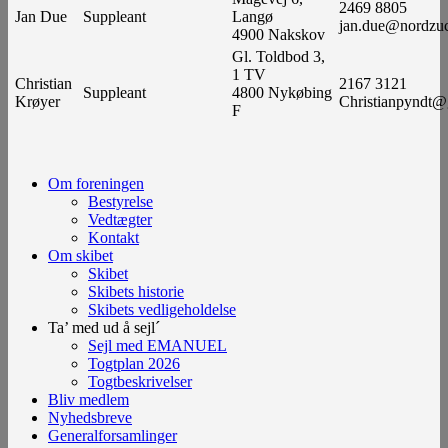
2469 8805
Jan Due
Suppleant
Langø
jan.due@nordzu
4900 Nakskov
Gl. Toldbod 3,
1 TV
Christian
2167 3121
Suppleant
4800 Nykøbing
Krøyer
Christianpyndt@
F
Om foreningen
Bestyrelse
Vedtægter
Kontakt
Om skibet
Skibet
Skibets historie
Skibets vedligeholdelse
Ta’ med ud å sejl´
Sejl med EMANUEL
Togtplan 2026
Togtbeskrivelser
Bliv medlem
Nyhedsbreve
Generalforsamlinger