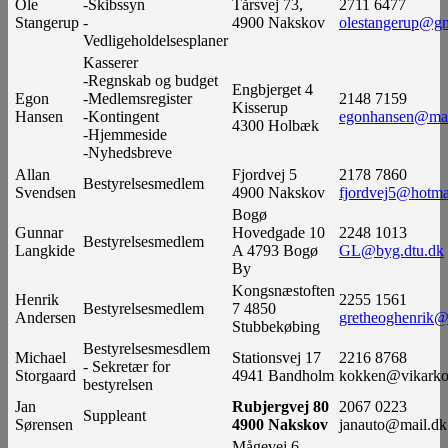
Ole
-Skibssyn
Tårsvej 73,
2711 6477
Stangerup
-
4900 Nakskov
olestangerup@g
Vedligeholdelsesplaner
Kasserer
-Regnskab og budget
Engbjerget 4
Egon
-Medlemsregister
2148 7159
Kisserup
Hansen
-Kontingent
egonhansen@mai
4300 Holbæk
-Hjemmeside
-Nyhedsbreve
Allan
Fjordvej 5
2178 7860
Bestyrelsesmedlem
Svendsen
4900 Nakskov
fjordvej5@hotma
Bogø
Gunnar
Hovedgade 10
2248 1013
Bestyrelsesmedlem
Langkide
A 4793 Bogø
GL@byg.dtu.dk
By
Kongsnæstoften
Henrik
2255 1561
Bestyrelsesmedlem
7 4850
Andersen
gretheoghenrik
Stubbekøbing
Bestyrelsesmesdlem
Michael
Stationsvej 17
2216 8768
- Sekretær for
Storgaard
4941 Bandholm
kokken@vikarko
bestyrelsen
Jan
Rubjergvej 80
2067 0223
Suppleant
Sørensen
4900 Nakskov
janauto@mail.dk
Mågevej 6,