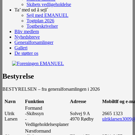
Skibets vedligeholdelse
Ta’ med ud å sejl´
Sejl med EMANUEL
Togtplan 2026
Togtbeskrivelser
Bliv medlem
Nyhedsbreve
Generalforsamlinger
Galleri
De støtter os
Bestyrelse
BESTYRELSEN – fra generalforsamlingen i 2026
Navn
Funktion
Adresse
Mobiltlf og e-ma
Formand
Ulrik
-Skibssyn
Solvej 9 A
2665 1323
Larsen
-
4970 Rødby
ulriklarsen3009
Vedligeholdelsesplaner
Næstformand