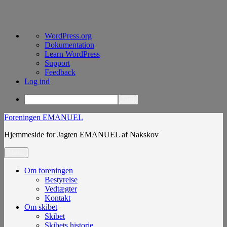
Om
WordPress.org
WordPress
Dokumentation
Learn WordPress
Support
Feedback
Log ind
Søg
Videre
Foreningen EMANUEL
til
Hjemmeside for Jagten EMANUEL af Nakskov
indhold
Menu
Om foreningen
Bestyrelse
Vedtægter
Kontakt
Om skibet
Skibet
Skibets historie