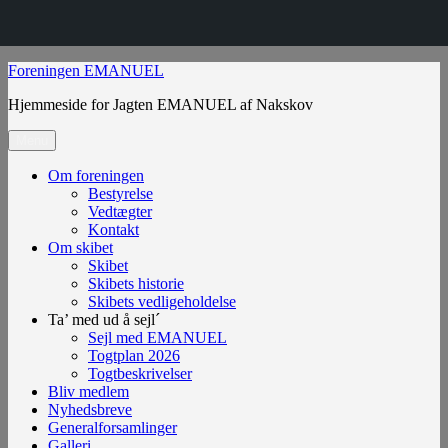
Videre
Foreningen EMANUEL
til
Hjemmeside for Jagten EMANUEL af Nakskov
indhold
Menu
Om foreningen
Bestyrelse
Vedtægter
Kontakt
Om skibet
Skibet
Skibets historie
Skibets vedligeholdelse
Ta’ med ud å sejl´
Sejl med EMANUEL
Togtplan 2026
Togtbeskrivelser
Bliv medlem
Nyhedsbreve
Generalforsamlinger
Galleri