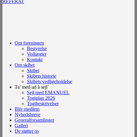
REFERAT
Om foreningen
Bestyrelse
Vedtægter
Kontakt
Om skibet
Skibet
Skibets historie
Skibets vedligeholdelse
Ta’ med ud å sejl´
Sejl med EMANUEL
Togtplan 2026
Togtbeskrivelser
Bliv medlem
Nyhedsbreve
Generalforsamlinger
Galleri
De støtter os