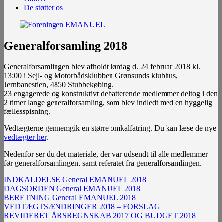
De støtter os
Generalforsamling 2018
Generalforsamlingen blev afholdt lørdag d. 24 februar 2018 kl.
13:00 i Sejl- og Motorbådsklubben Grønsunds klubhus,
Jernbanestien, 4850 Stubbekøbing.
23 engagerede og konstruktivt debatterende medlemmer deltog i den
2 timer lange generalforsamling, som blev indledt med en hyggelig
fællesspisning.
Vedtægterne gennemgik en større omkalfatring. Du kan læse de nye
vedtægter her
.
Nedenfor ser du det materiale, der var udsendt til alle medlemmer
før generalforsamlingen, samt referatet fra generalforsamlingen.
INDKALDELSE General EMANUEL 2018
DAGSORDEN General EMANUEL 2018
BERETNING General EMANUEL 2018
VEDTÆGTSÆNDRINGER 2018 – FORSLAG
REVIDERET ÅRSREGNSKAB 2017 OG BUDGET 2018